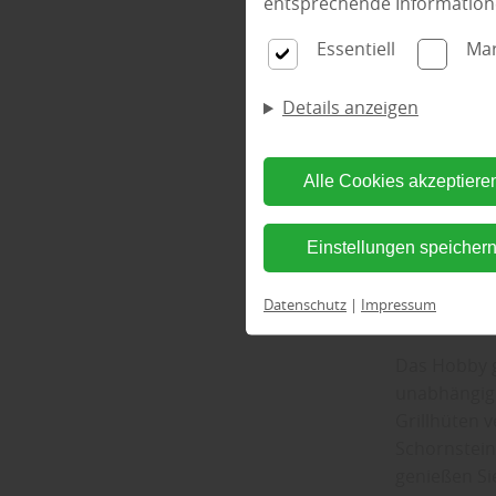
entsprechende Information
„Häufig wer
Häuser steh
Essentiell
Mar
im Kleingar
nach Einrich
Details anzeigen
Holz Beck in
Bei Holz Be
Alle Cookies akzeptiere
beziehungsw
zurückgegri
Einstellungen speicher
„Alternativ 
wird zum ge
Datenschutz
|
Impressum
als Untersch
Das Hobby g
unabhängig v
Grillhüten v
Schornstein
genießen Si