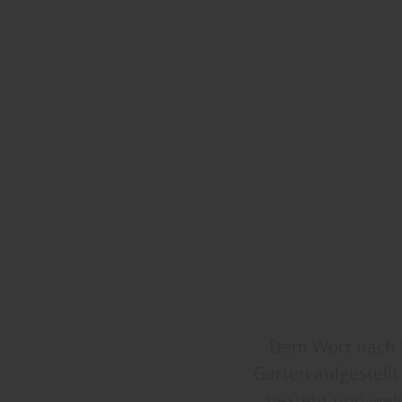
Dem Wort nach h
Garten aufgestell
besteht und welch