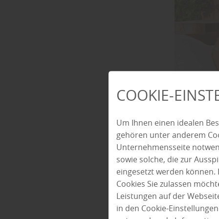
COOKIE-EINS
GARTE
Um Ihnen einen idealen Bes
SELBS
gehören unter anderem Cook
Unternehmensseite notwendi
sowie solche, die zur Auss
In Apolda b
eingesetzt werden können. 
Das wird sc
Cookies Sie zulassen möchte
ihres Hause
Leistungen auf der Webseite
so vielfälti
in den Cookie-Einstellunge