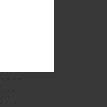
zt. Diese
n Wohnsitz
verfügen je
hleute von
rhaus
artenlaube.“
pavillon
stlichkeiten
ze Jahr über
ten.
allierten
schelt
tlichkeiten