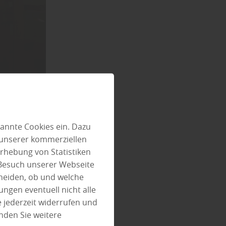
E
annte Cookies ein. Dazu
 unserer kommerziellen
rhebung von Statistiken
 Besuch unserer Webseite
s andere.
heiden, ob und welche
tellungen
ungen eventuell nicht alle
äuser sind
 jederzeit widerrufen und
det.“
nden Sie weitere