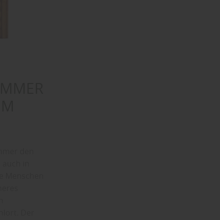
IMMER
EM
immer den
 auch in
le Menschen
neres
h
lort. Der