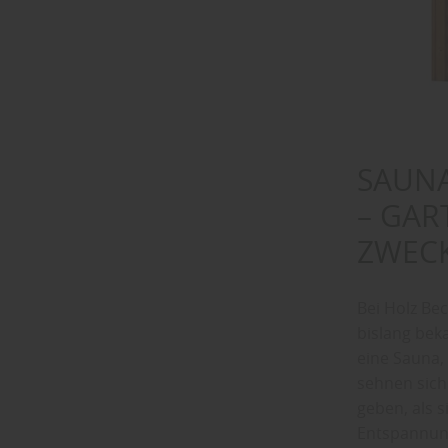
SAUNA
– GA
ZWEC
Bei Holz Be
bislang bek
eine Sauna,
sehnen sich
geben, als 
Entspannung