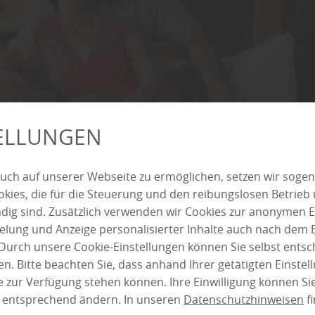
TELLUNGEN
NHAUS – DEN ZWECK LEGEN SI
uch auf unserer Webseite zu ermöglichen, setzen wir sogen
T FEST
ies, die für die Steuerung und den reibungslosen Betrieb
g sind. Zusätzlich verwenden wir Cookies zur anonymen E
pielung und Anzeige personalisierter Inhalte auch nach dem
ei Holz Beck weiß man: „Ein Gartenhäuschen ist nicht wie da
Durch unsere Cookie-Einstellungen können Sie selbst entsc
hnell klar, wenn sich mehrere Gartenbesitzer über die Vors
n. Bitte beachten Sie, dass anhand Ihrer getätigten Einstell
s im Garten unterhalten. Die Einsatzmöglichkeiten dieser H
 zur Verfügung stehen können. Ihre Einwilligung können Sie
g, dass jeder die für den eigenen Garten passende Lösung fin
n entsprechend ändern. In unseren
Datenschutzhinweisen
fi