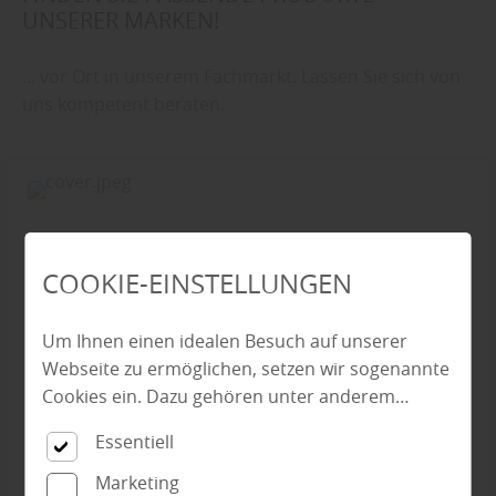
UNSERER MARKEN!
... vor Ort in unserem Fachmarkt. Lassen Sie sich von
uns kompetent beraten.
COOKIE-EINSTELLUNGEN
Um Ihnen einen idealen Besuch auf unserer
Webseite zu ermöglichen, setzen wir sogenannte
Cookies ein. Dazu gehören unter anderem
Cookies, die für die Steuerung und den
Essentiell
reibungslosen Betrieb unserer kommerziellen
Unternehmensseite notwendig sind. Zusätzlich
Marketing