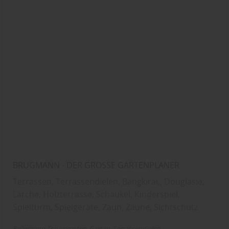
BRÜGMANN - DER GROSSE GARTENPLANER
Terrassen, Terrassendielen, Bangkirai,, Douglasie,
Lärche, Holzterrasse, Schaukel, Kinderspiel,
Spielturm, Spielgeräte, Zaun, Zäune, Sichtschutz
Brügmann Traumgarten
Garten
Terrassendielen