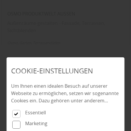
OSMO PRODUKTWELT AUSSEN
Außenräume gestalten - Fassade, Terrassen,
Sichtblenden
Osmo
Garten
Terrassendielen
COOKIE-EINSTELLUNGEN
Um Ihnen einen idealen Besuch auf unserer
Webseite zu ermöglichen, setzen wir sogenannte
Cookies ein. Dazu gehören unter anderem
Cookies, die für die Steuerung und den
Essentiell
reibungslosen Betrieb unserer kommerziellen
Unternehmensseite notwendig sind. Zusätzlich
Marketing
verwenden wir Cookies zur anonymen Erhebung